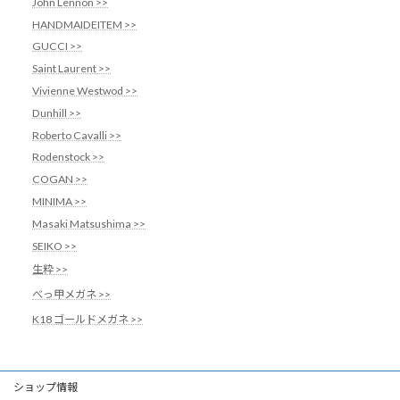
John Lennon >>
HANDMAIDEITEM >>
GUCCI >>
Saint Laurent >>
Vivienne Westwod >>
Dunhill >>
Roberto Cavalli >>
Rodenstock >>
COGAN >>
MINIMA >>
Masaki Matsushima >>
SEIKO >>
生粋 >>
べっ甲メガネ >>
K18 ゴールドメガネ >>
ショップ情報