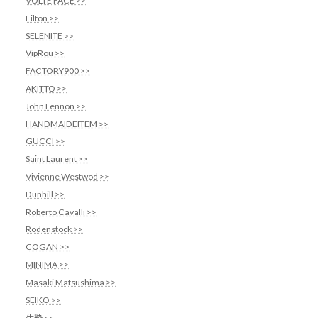
VOLTE FACE >>
Filton >>
SELENITE >>
VipRou >>
FACTORY900 >>
AKITTO >>
John Lennon >>
HANDMAIDEITEM >>
GUCCI >>
Saint Laurent >>
Vivienne Westwod >>
Dunhill >>
Roberto Cavalli >>
Rodenstock >>
COGAN >>
MINIMA >>
Masaki Matsushima >>
SEIKO >>